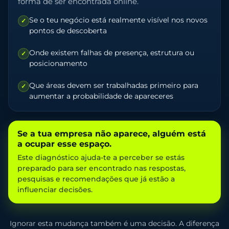
forma de ser encontrada online.
Se o teu negócio está realmente visível nos novos
✓
pontos de descoberta
Onde existem falhas de presença, estrutura ou
✓
posicionamento
Que áreas devem ser trabalhadas primeiro para
✓
aumentar a probabilidade de apareceres
Se a tua empresa não aparece, alguém está
a ocupar esse espaço.
Este diagnóstico ajuda-te a perceber se estás
preparado para ser encontrado nas respostas,
pesquisas e recomendações que já estão a
influenciar decisões.
Ignorar esta mudança também é uma decisão. A diferença