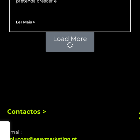
pretenda crescer e
Ler Mais >
Load More
Contactos >
Email:
solucoes@easymarketing.pt